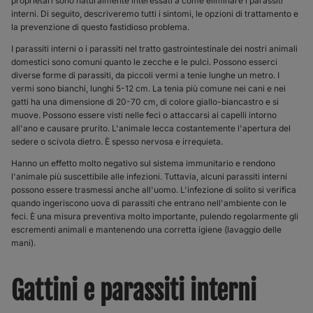
proprietari sono naturalmente interessati a come eliminare i parassiti
interni. Di seguito, descriveremo tutti i sintomi, le opzioni di trattamento e
la prevenzione di questo fastidioso problema.
I parassiti interni o i parassiti nel tratto gastrointestinale dei nostri animali
domestici sono comuni quanto le zecche e le pulci. Possono esserci
diverse forme di parassiti, da piccoli vermi a tenie lunghe un metro. I
vermi sono bianchi, lunghi 5-12 cm. La tenia più comune nei cani e nei
gatti ha una dimensione di 20-70 cm, di colore giallo-biancastro e si
muove. Possono essere visti nelle feci o attaccarsi ai capelli intorno
all'ano e causare prurito. L'animale lecca costantemente l'apertura del
sedere o scivola dietro. È spesso nervosa e irrequieta.
Hanno un effetto molto negativo sul sistema immunitario e rendono
l'animale più suscettibile alle infezioni. Tuttavia, alcuni parassiti interni
possono essere trasmessi anche all'uomo. L'infezione di solito si verifica
quando ingeriscono uova di parassiti che entrano nell'ambiente con le
feci. È una misura preventiva molto importante, pulendo regolarmente gli
escrementi animali e mantenendo una corretta igiene (lavaggio delle
mani).
Gattini e parassiti interni