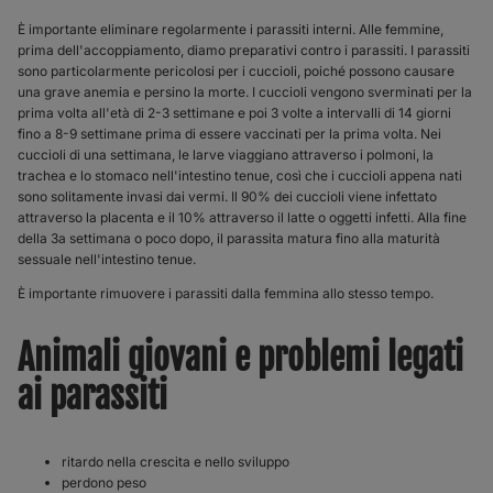
È importante eliminare regolarmente i parassiti interni. Alle femmine,
prima dell'accoppiamento, diamo preparativi contro i parassiti. I parassiti
sono particolarmente pericolosi per i cuccioli, poiché possono causare
una grave anemia e persino la morte. I cuccioli vengono sverminati per la
prima volta all'età di 2-3 settimane e poi 3 volte a intervalli di 14 giorni
fino a 8-9 settimane prima di essere vaccinati per la prima volta. Nei
cuccioli di una settimana, le larve viaggiano attraverso i polmoni, la
trachea e lo stomaco nell'intestino tenue, così che i cuccioli appena nati
sono solitamente invasi dai vermi. Il 90% dei cuccioli viene infettato
attraverso la placenta e il 10% attraverso il latte o oggetti infetti. Alla fine
della 3a settimana o poco dopo, il parassita matura fino alla maturità
sessuale nell'intestino tenue.
È importante rimuovere i parassiti dalla femmina allo stesso tempo.
Animali giovani e problemi legati
ai parassiti
ritardo nella crescita e nello sviluppo
perdono peso