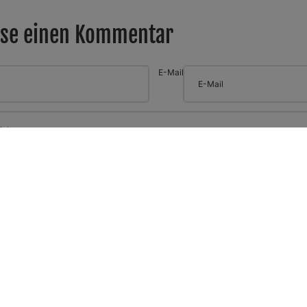
sse einen Kommentar
E-Mail
Widerrufsrecht
Datenschutzerklärung
ass Kommentare vor der Veröffentlichung freigegeben werden müssen.
AGB
n
Versand
E-Mail
Impressum
Geschäftsbedingungen und Richtlinien