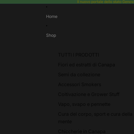
Il nuovo portale dello stato Gen
Home
Shop
TUTTI I PRODOTTI
Fiori ed estratti di Canapa
Semi da collezione
Accessori Smokers
Coltivazione e Grower Stuff
Vapo, svapo e pennette
Cura del corpo, sport e cura della
mente
Chiccherie in Canapa