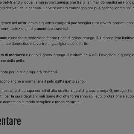
 pet-friendly, dove l'amorevole connessione tra gli animali domestici ed i loro pr
otti derivati ​​dalla canapa. Il nostro amato compagno ora può godere, come noi, d
igenze dei nostri amici a quattro zampe si può scegliere tra diversi prodotti con v
mente selezionati di
pancetta o arachidi
.
lmone
è una fonte eccezionalmente ricca di grassi omega-3. Ha proprietà lenitiv
animale domestico e favorire la guarigione delle ferite.
gato di merluzzo
è ricco di grassi omega-3 e vitamine A e D. Favorisce la guarigio
one della pelle.
noto per le sue proprietà idratanti.
buiscono anche a mantenere il pelo dall'aspetto sano.
'estratto di canapa con oli di alta qualità, ricchi di grassi omega-3, omega-6 e 
otti per la cura degli animali domestici che forniranno sollievo, protezione e sup
ale domestico in modo semplice e modo naturale.
ntare