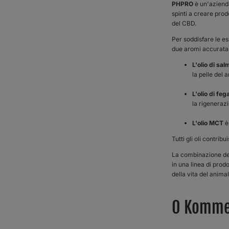
PHPRO
è un'azienda
spinti a creare prod
del CBD.
Per soddisfare le es
due aromi accurata
L'olio di sa
la pelle del 
L'olio di fe
la rigenerazi
L'olio MCT
è 
Tutti gli oli contri
La combinazione dell
in una linea di prod
della vita del anim
0 Komme