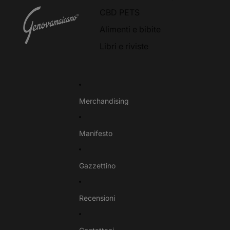
CBD PETS
Alimenti e bibite
Libri e riviste
Merchandising
Manifesto
Gazzettino
Recensioni