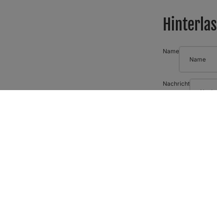
Hinterla
Name
Nachricht
Bitte beachte, d
Kommentar poste
Seguici su Instagram
Get exclusive deals and early access to new products.