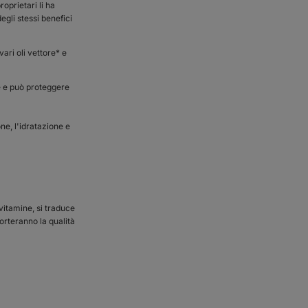
oprietari li ha
egli stessi benefici
ari oli vettore* e
e e può proteggere
ne, l'idratazione e
vitamine, si traduce
porteranno la qualità