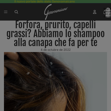
Il nuovo portale dello stato Genovamaicano
Total 
artícul
en el
carrit
0
Forfora, prurito, capelli
grassi? Abbiamo lo shampoo
alla canapa che fa per te
4 de octubre de 2022