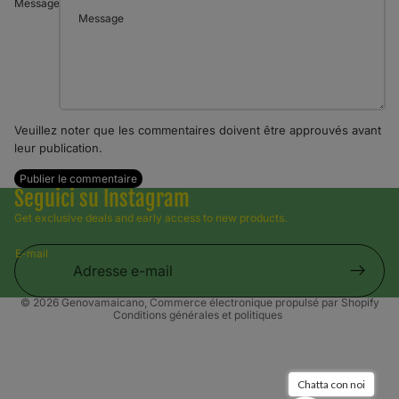
Message
Veuillez noter que les commentaires doivent être approuvés avant
leur publication.
Publier le commentaire
Politique de remboursement
Seguici su Instagram
Politique de confidentialité
Get exclusive deals and early access to new products.
Conditions d’utilisation
E-mail
Politique d’expédition
Mentions légales
© 2026
Genovamaicano
, Commerce électronique propulsé par Shopify
Conditions générales et politiques
Chatta con noi