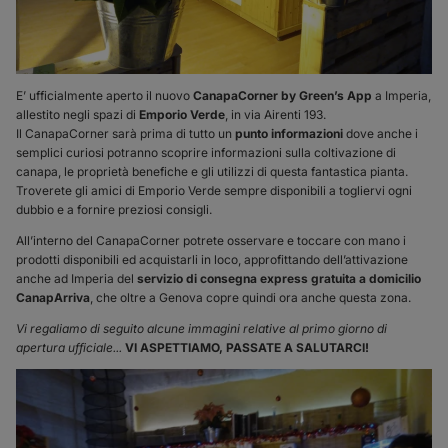
E’ ufficialmente aperto il nuovo
CanapaCorner
by Green’s App
a Imperia,
allestito negli spazi di
Emporio Verde
, in via Airenti 193.
Il CanapaCorner sarà prima di tutto un
punto informazioni
dove anche i
semplici curiosi potranno scoprire informazioni sulla coltivazione di
canapa, le proprietà benefiche e gli utilizzi di questa fantastica pianta.
Troverete gli amici di Emporio Verde sempre disponibili a togliervi ogni
dubbio e a fornire preziosi consigli.
All’interno del CanapaCorner potrete osservare e toccare con mano i
prodotti disponibili ed acquistarli in loco, approfittando dell’attivazione
anche ad Imperia del
servizio di consegna express gratuita a domicilio
CanapArriva
, che oltre a Genova copre quindi ora anche questa zona.
Vi regaliamo di seguito alcune immagini relative al primo giorno di
apertura ufficiale...
VI ASPETTIAMO, PASSATE A SALUTARCI!