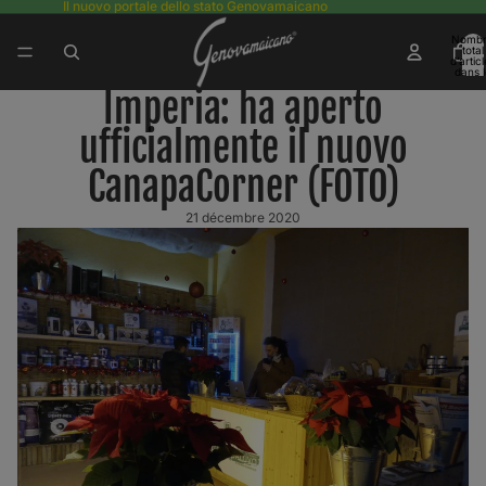
Il nuovo portale dello stato Genovamaicano
Nomb
total
d’artic
dans l
panier:
Imperia: ha aperto
ufficialmente il nuovo
CanapaCorner (FOTO)
21 décembre 2020