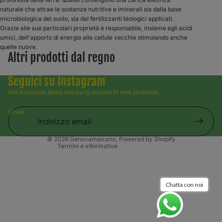
naturale che attrae le sostanze nutritive e iminerali sia dalla base
microbiologica del suolo, sia dai fertilizzanti biologici applicati.
Grazie alle sue particolari proprietà è responsabile, insieme agli acidi
umici, dell'apporto di energia alle cellule vecchie stimolando anche
quelle nuove.
Altri prodotti dal regno
Informativa sui rimborsi
Seguici su Instagram
Informativa sulla privacy
Get exclusive deals and early access to new products.
Termini e condizioni del servizio
Email
Informativa sulle spedizioni
Informativa legale
© 2026
Genovamaicano
, Powered by Shopify
Termini e informative
Chatta con noi