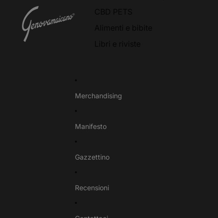
CBD PETS
Alimenti e bibite
Libri e riviste
Merchandising
Manifesto
Gazzettino
Recensioni