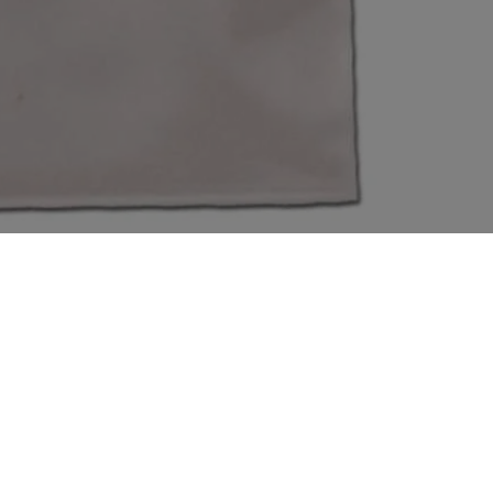
€4,50
Informativa sui rimborsi
Informativa sulla privacy
Termini e condizioni del servizio
Informativa sulle spedizioni
Email
Informativa legale