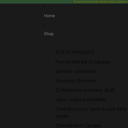
Il nuovo portale dello stato Gen
Home
Shop
TUTTI I PRODOTTI
Fiori ed estratti di Canapa
Semi da collezione
Accessori Smokers
Coltivazione e Grower Stuff
Vapo, svapo e pennette
Cura del corpo, sport e cura della
mente
Chiccherie in Canapa