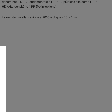
denominati LDPE. Fondamentale è il PE-LD più flessibile come il PE-
HD (Alta densità) o il PP (Polipropilene).
La resistenza alla trazione a 20°C è di quasi 10 N/mm².