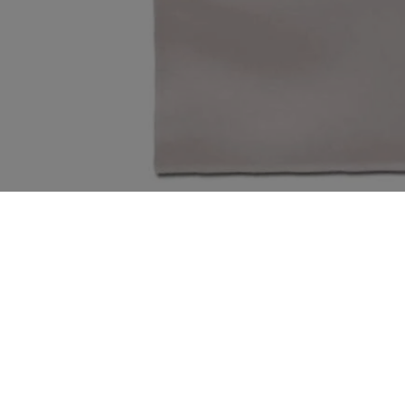
Altri prodotti dal regno
Seguici su Instagram
Get exclusive deals and early access to new products.