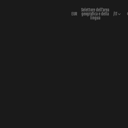
Selettore dell'area
EUR
geografica e della
/
IT
lingua