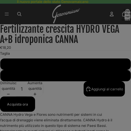
Il nuovo portale dello stato Genovamaicano
Total
articol
nel
carrell
0
Fertilizzante crescita HYDRO VEGA
Apri
Apri
Apri
Apri
immagine
immagine
immagine
immagine
A+B idroponica CANNA
a
a
a
a
schermo
schermo
schermo
schermo
€18,20
intero
intero
intero
intero
Taglia
2l
10l
Diminuisci
Aumenta
quantità
quantità
Aggiungi al carrello
Acquista ora
CANNA Hydro Vega e Flores sono nutrimenti per sistemi in cui
l’acqua di drenaggio viene eliminata direttamente. CANNA Hydro è il
nutrimento più utilizzato in questo tipo di sistema nei Paesi Bassi.