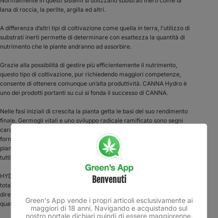
Normalmente in questi sistemi si utilizzano substrati inerti come la
lana di roccia, la perlite, argilla ed altri.
A differenza d’altri tipi di coltivazione come quella in terra, l’utilizzo di
substrati inerti permette di determinare con esattezza la quantità di
nutrimento che le piante andranno ad assorbire.
Grazie alla possibilità di gestire più efficientemente il nutrimento,
questo tipo di coltivazione, pur richiedendo maggiori competenze,
consente di ottenere comunque un’alta produttività. CANNA Hydro è
uno dei prodotti portanti su cui si fonda il successo di CANNA.
Nelle fasi iniziali di crescita la pianta getta le basi del suo rendimento
finale. Germogli vitali e uno sviluppo radicale ramificato sono segni
caratteristici di una crescita sana e vigorosa. HYDRO Vega è stato
formulato specificamente per soddisfare al meglio le necessità della
pianta durante questa fase iniziale. HYDRO Vega si può impiegare in
tutti i tipi di substrati inerti.
HYDRO Vega assicura fin dall’inizio della coltivazione l’assorbimento
Benvenuti
totale di sostanze nutritive perché è ricco di legami azotati
direttamente assimilabili, chelati di ferro EDDHA ed oligo elementi di
Green's App vende i propri articoli esclusivamente ai
qualità superiore.
maggiori di 18 anni. Navigando e acquistando sul
nostro portale dichiari quindi di essere maggiorenne.