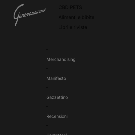
CBD PETS
Alimenti e bibite
Libri e riviste
Merchandising
Manifesto
Gazzettino
Recensioni