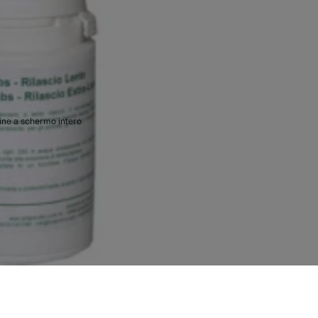
ne a schermo intero
€7,50