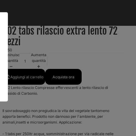
CO2 tabs rilascio extra lento 72
pezzi
€7,50
Diminuisci
Aumenta
quantità
quantità
Aggiungi al carrello
Acquista ora
CO2 Lento rilascio Compresse effervescenti a lento rilascio di
biossido di Carbonio.
Il sovradosaggio non pregiudica la vita del vegetale tantomeno
apporta benefici. Prodotto non dannoso per l'ambiente, per
animali,insetti e microorganismi. Applicazione:
- 1 tabs per 250ltr acqua, somministrazione per via radicale nelle