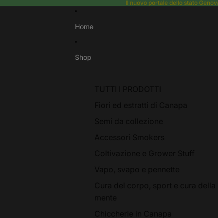
Il nuovo portale dello stato Gen
Home
Shop
TUTTI I PRODOTTI
Fiori ed estratti di Canapa
Semi da collezione
Accessori Smokers
Coltivazione e Grower Stuff
Vapo, svapo e pennette
Cura del corpo, sport e cura della
mente
Chiccherie in Canapa