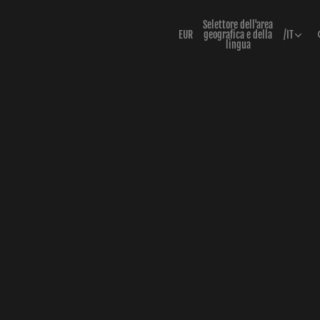
Selettore dell'area
EUR
geografica e della
/
IT
lingua