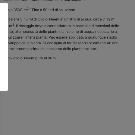
2 -
Fino a 3500 m
Fino a 50 litri di soluzione
Miscelare 5-15 ml di Olio di Neem in un litro di acqua, circa 7-12 ml
2
per m
. Il dosaggio deve essere adattato in base alle dimensioni delle
piante, alla necessità delle piante e al volume di acqua necessario a
nebulizzare l’intera pianta. Può essere applicato a qualunque stadio
di sviluppo della pianta. Si consiglia di far trascorrere almeno 48 ore
dal trattamento prima del consumo delle piante trattate.
100% olio di Neem puro al 90%.