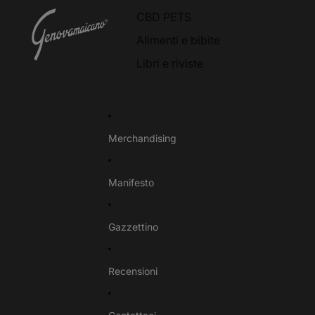
CBD PETS
Alimenti e bibite
Libri e riviste
Merchandising
Manifesto
Gazzettino
Recensioni