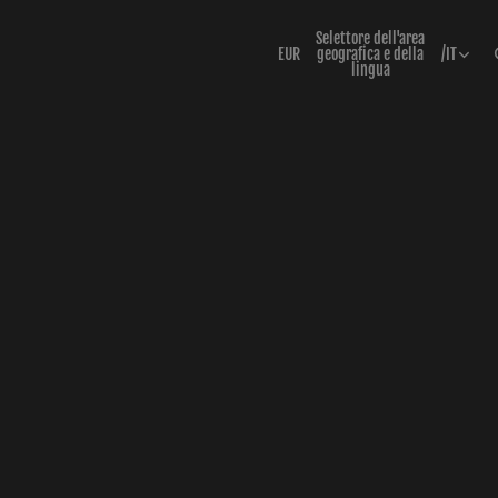
Selettore dell'area
EUR
geografica e della
/
IT
lingua