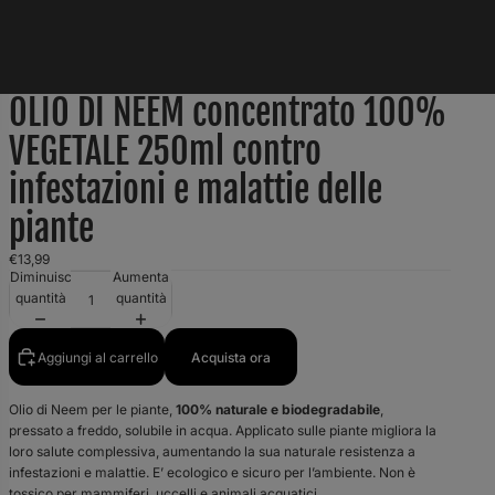
OLIO DI NEEM concentrato 100%
VEGETALE 250ml contro
infestazioni e malattie delle
piante
€13,99
Diminuisci
Aumenta
quantità
quantità
Aggiungi al carrello
Acquista ora
Olio di Neem per le piante,
100% naturale e biodegradabile
,
pressato a freddo, solubile in acqua. Applicato sulle piante migliora la
loro salute complessiva, aumentando la sua naturale resistenza a
infestazioni e malattie. E’ ecologico e sicuro per l’ambiente. Non è
tossico per mammiferi, uccelli e animali acquatici.