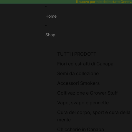
Il nuovo portale dello stato Gen
Home
Shop
TUTTI I PRODOTTI
Fiori ed estratti di Canapa
Semi da collezione
Accessori Smokers
Coltivazione e Grower Stuff
Vapo, svapo e pennette
Cura del corpo, sport e cura della
mente
Chiccherie in Canapa